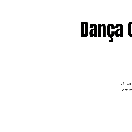
Dança C
Ofici
estim