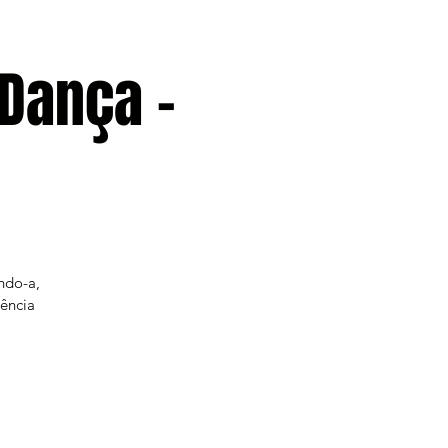
 Dança -
ndo-a,
iência