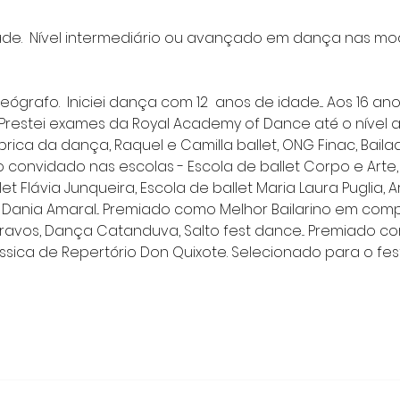
dade.  Nível intermediário ou avançado em dança nas mod
reógrafo.  Iniciei dança com 12  anos de idade.... Aos 16 a
.  Prestei exames da Royal Academy of Dance até o nível ad
rica da dança, Raquel e Camilla ballet, ONG Finac, Baila
o convidado nas escolas - Escola de ballet Corpo e Arte, 
et Flávia Junqueira, Escola de ballet Maria Laura Puglia
 Dania Amaral... Premiado como Melhor Bailarino em com
avos, Dança Catanduva, Salto fest dance... Premiado c
sica de Repertório Don Quixote. Selecionado para o fest