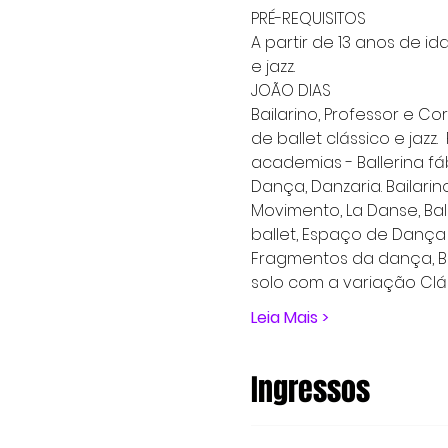
PRÉ-REQUISITOS 
A partir de 13 anos de i
e jazz.
JOÃO DIAS
Bailarino, Professor e Co
de ballet clássico e jazz
academias - Ballerina fáb
Dança, Danzaria. Bailarin
Movimento, La Danse, Ball
ballet, Espaço de Dança
Fragmentos da dança, Br
solo com a variação Clás
Leia Mais >
Ingressos