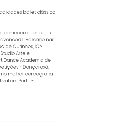
alidades ballet clássico 
nos comecei a dar aulas 
vanced I.  Bailarino nas 
do de Ourinhos, IOA 
Studio Arte e 
, Art Dance Academia de 
petições - Dançaraxá, 
omo melhor coreografia 
ival em Porto -…