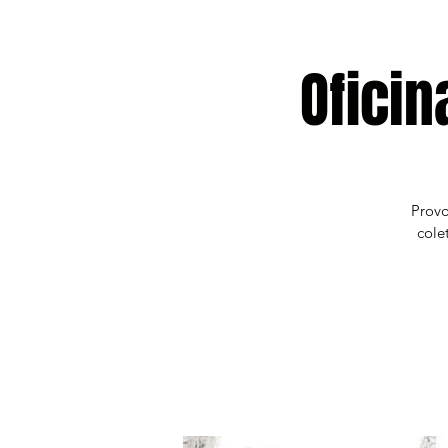
Ofici
Provo
cole