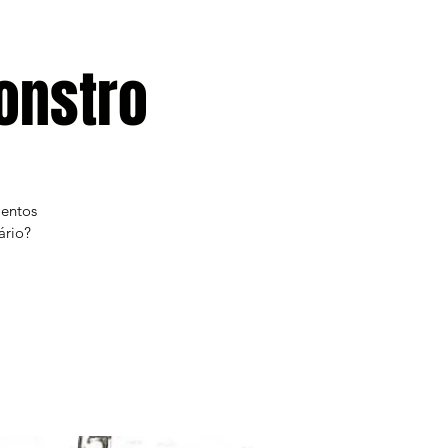
onstro
mentos
ário?