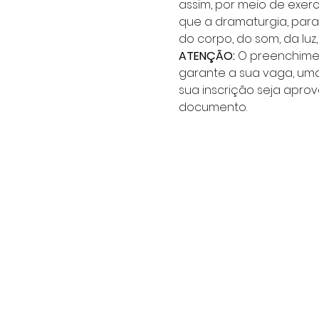
assim, por meio de exer
que a dramaturgia, par
do corpo, do som, da luz
ATENÇÃO: 
O preenchimen
garante a sua vaga, uma
sua inscrição seja apro
documento.