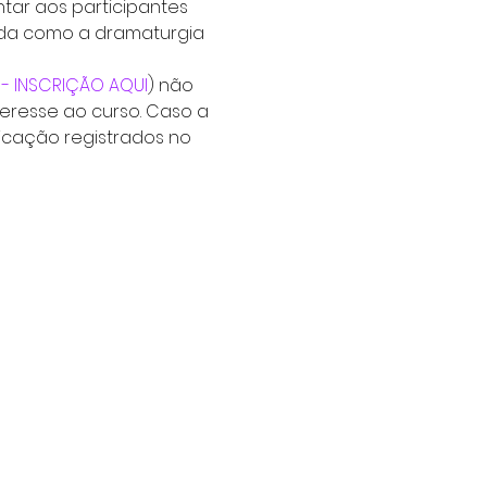
tar aos participantes 
da como a dramaturgia 
 - INSCRIÇÃO AQUI
) não 
eresse ao curso. Caso a 
icação registrados no 