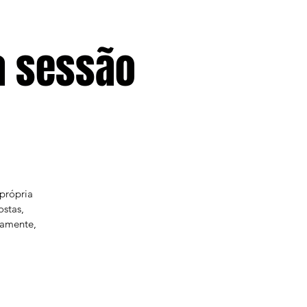
a sessão
própria
ostas,
damente,