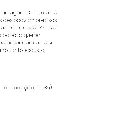
ia imagem. Como se de 
s deslocavam precisos, 
a como recuar. As luzes 
a parecia querer
e esconder-se de si 
ro tanto exausta, 
 da recepção às 18h);