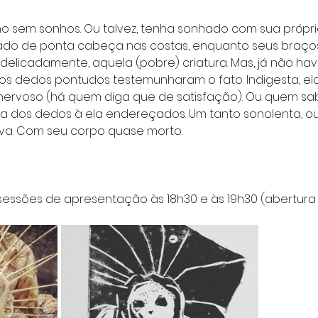
o sem sonhos. Ou talvez, tenha sonhado com sua própr
rado de ponta cabeça nas costas, enquanto seus braço
licadamente, aquela (pobre) criatura. Mas, já não havi
s dedos pontudos testemunharam o fato. Indigesta, el
nervoso (há quem diga que de satisfação). Ou quem sab
a dos dedos à ela endereçados. Um tanto sonolenta, out
iva. Com seu corpo quase morto.
 sessões de apresentação às 18h30 e às 19h30 (abertura