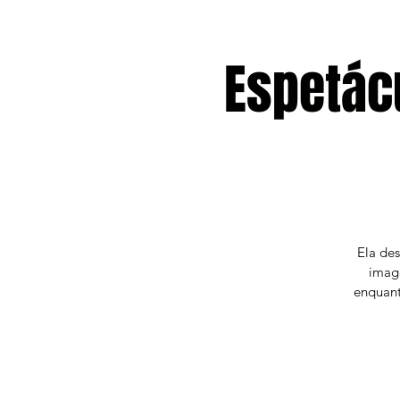
Espetác
Ela de
imag
enquant