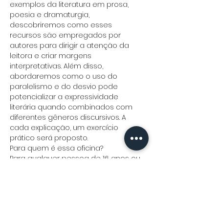
exemplos da literatura em prosa, 
poesia e dramaturgia, 
descobriremos como esses 
recursos são empregados por 
autores para dirigir a atenção da 
leitora e criar margens 
interpretativas. Além disso, 
abordaremos como o uso do 
paralelismo e do desvio pode 
potencializar a expressividade 
literária quando combinados com 
diferentes gêneros discursivos. A 
cada explicação, um exercício 
prático será proposto. 
Para quem é essa oficina?
Para qualquer pessoa de 16 anos ou 
mais que deseja se iniciar na escrita 
criativa e literária, ou para quem já se 
iniciou e deseja revigorar sua prática 
através de novas ferramentas de 
criação.