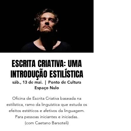
ESCRITA CRIATIVA: UMA
INTRODUÇÃO ESTILÍSTICA
sáb., 13 de mai.
  |  
Ponto de Cultura
Espaço Nulo
Oficina de Escrita Criativa baseada na
estilística, ramo da linguística que estuda os
efeitos estéticos e afetivos da linguagem.
Para pessoas iniciantes e iniciadas.
(com Caetano Barsoteli)