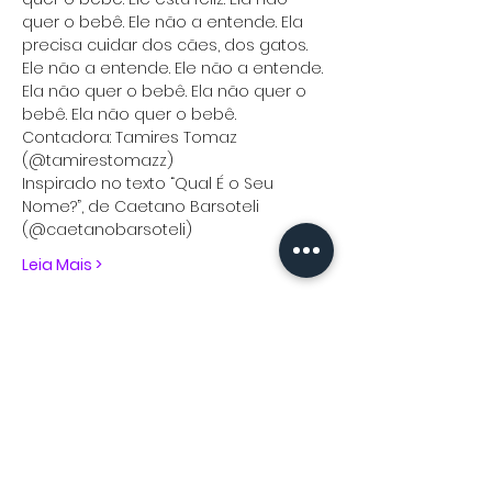
quer o bebê. Ele não a entende. Ela 
precisa cuidar dos cães, dos gatos. 
Ele não a entende. Ele não a entende. 
Ela não quer o bebê. Ela não quer o 
bebê. Ela não quer o bebê.
Contadora: Tamires Tomaz 
(@tamirestomazz)
Inspirado no texto “Qual É o Seu 
Nome?”, de Caetano Barsoteli 
(@caetanobarsoteli)
Leia Mais >
Ingressos
Vendas encerradas
Tipo de ingresso
CONTAÇÃO qual é o seu