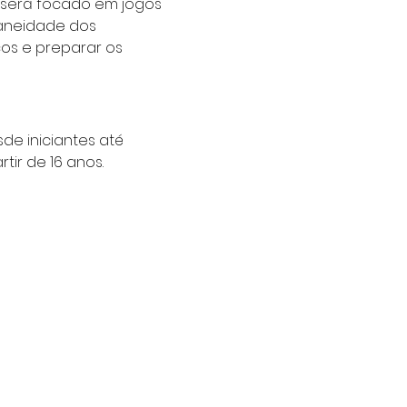
 será focado em jogos 
taneidade dos 
os e preparar os 
de iniciantes até 
ir de 16 anos.